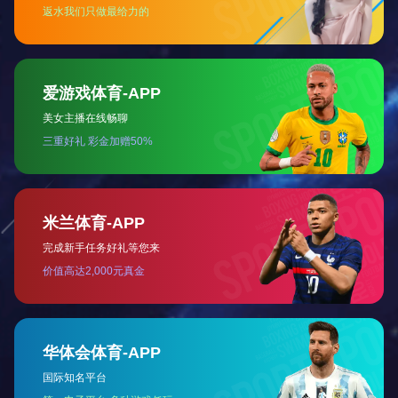
日前，中国设备管理协会在2025碳达峰碳中和发展大会上发
布2025碳达峰碳中和创新成果名单，米兰平台-米兰（中国）一站
式服务平台...
查看更多
米兰平台
米兰平台-米兰（中国）一站式
工程技术公司举行……
服务平台工程技术……