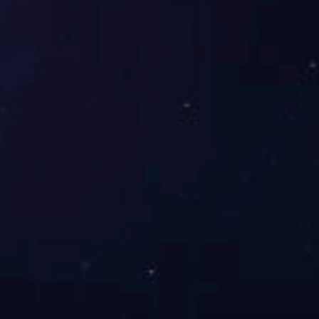
冶金设备室办公室
参加米兰平台-米兰（中国）一
查看更多
站式服务平台运动……
事业部和分公司