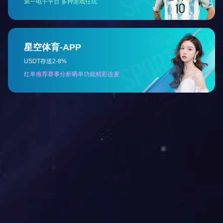
宁钢260㎡烧结项……
公司画册
脱硫脱硝
SDS+SCR
综合楼外景
主办公楼外景