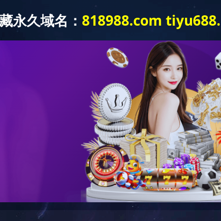
A
台
米兰平台
业务模式
技术能力
册
公司要闻
总体介绍
技术能力概况
片
媒体报道
设计咨询
冶金工程技术
念
项目公示
工程总承包
节能环保技术
采
行业分析
合同能源管理服务
城市服务
境
工程监理
勘测及岩土工程
智能制造
案例展示
现在的位置：
米兰平台
>
米兰平台
>
人文环境
>