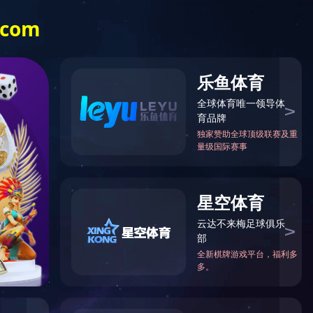
SE
关于我们
动态地图
人力资源
客户服务
社会责任
资源概况
关于我们
社会责任
招聘信息
动态地图
亲和动态