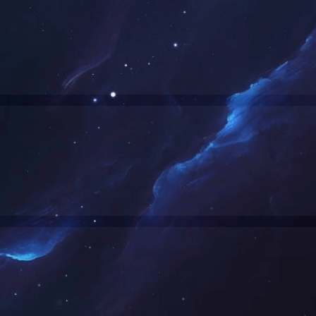
冶金设备室办公室
主办公楼外景
综合楼外
地址：中国辽宁省鞍山市鞍
业务模式
技术能力
邮编：114021
总体介绍
技术能力概况
服务热线：0412-6726187 6723
设计咨询
冶金工程技术
传真：0412-6725997
工程总承包
节能环保技术
合同能源管理服务
城市服务
工程监理
勘测及岩土工程