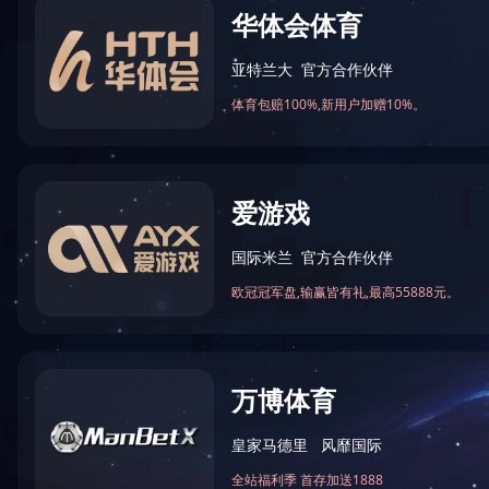
公司宣传片
工作理念
公司风采
人文环境
关于我们
地址：中国辽宁省鞍山市鞍钢厂区正门内
邮编：114021
服务热线：0412-6726187 6723692
传真：0412-6725997
公司概况
米兰平台
米兰平台
公司简介
公司画册
公司要闻
总经理致辞
公司宣传片
媒体报道
战略目标
工作理念
项目公示
组织机构
公司风采
行业分析
工作团队
人文环境