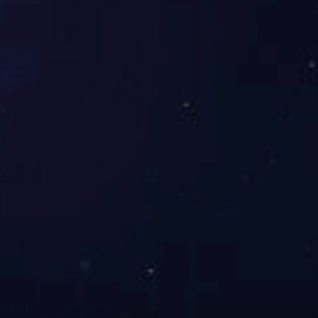
冶金设备室办公室
参加米兰平台-米兰（中国）一
查看更多
站式服务平台运动……
事业部和分公司