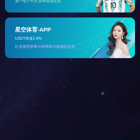
宁钢260㎡烧结项……
公司画册
脱硫脱硝
SDS+SCR
综合楼外景
主办公楼外景